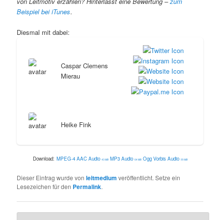
von Leitmotiv erzählen? Hinterlasst eine Bewertung –
zum
Beispiel bei iTunes
.
Diesmal mit dabei:
Caspar Clemens
Mierau
Heike Fink
Download:
MPEG-4 AAC Audio
MP3 Audio
Ogg Vorbis Audio
43 MB
64 MB
55 MB
Dieser Eintrag wurde von
leitmedium
veröffentlicht. Setze ein
Lesezeichen für den
Permalink
.