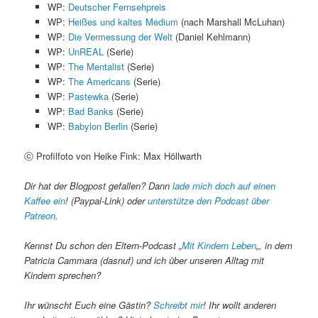
WP:
Deutscher Fernsehpreis
WP:
Heißes und kaltes Medium
(nach Marshall McLuhan)
WP:
Die Vermessung der Welt
(Daniel Kehlmann)
WP:
UnREAL
(Serie)
WP:
The Mentalist
(Serie)
WP:
The Americans
(Serie)
WP:
Pastewka
(Serie)
WP:
Bad Banks
(Serie)
WP:
Babylon Berlin
(Serie)
ⓒ Profilfoto von Heike Fink: Max Höllwarth
Dir hat der Blogpost gefallen? Dann
lade mich doch auf einen
Kaffee ein
! (Paypal-Link) oder
unterstütze den Podcast über
Patreon
.
Kennst Du schon den Eltern-Podcast „
Mit Kindern Leben
„, in dem
Patricia Cammara (dasnuf) und ich über unseren Alltag mit
Kindern sprechen?
Ihr wünscht Euch eine Gästin?
Schreibt mir
! Ihr wollt anderen