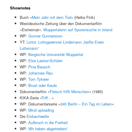
Shownotes
Buch »
Mein Jahr mit dem Tod
« (Heike Fink)
Westdeutsche Zeitung über den Dokumentarfilm
»Eisheimat«:
Wuppertalerin auf Spurensuche in Island
WP:
Gunnar Gunnarsson
YT:
Loriot: Lottogewinner Lindemann „heiße Erwin
Lottemann“
WP:
Bergische Universität Wuppertal
WP:
Else Lasker-Schüler
WP:
Pina Bausch
WP:
Johannes Rau
WP:
Tom Tykwer
WP:
Brust oder Keule
Dokumentarfilm »
Fleisch frißt Menschen
« (1985)
KIKA-Serie »
Triff…
«
WP: Dokumentarserie »
24h Berlin – Ein Tag im Leben
«
WP:
Mind uploading
Die
Eisbachwelle
WP:
Aufbruch in die Freiheit
WP:
Wir haben abgetrieben!