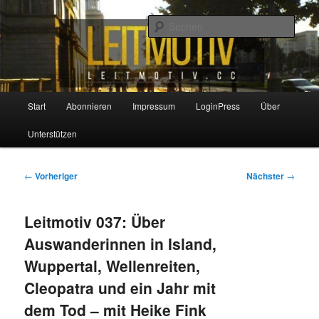
Zum
primären
Such
Inhalt
springen
Leitmotiv
Hauptmenü
Start
Abonnieren
Impressum
LoginPress
Über
Unterstützen
Beitragsnavigation
←
Vorheriger
Nächster
→
Leitmotiv 037: Über
Auswanderinnen in Island,
Wuppertal, Wellenreiten,
Cleopatra und ein Jahr mit
dem Tod – mit Heike Fink