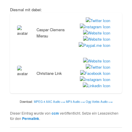
Diesmal mit dabei:
Caspar Clemens
Mierau
Christiane Link
Download:
MPEG-4 AAC Audio
MP3 Audio
Ogg Vorbis Audio
42 MB
63 MB
52 MB
Dieser Eintrag wurde von
ccm
veröffentlicht. Setze ein Lesezeichen
für den
Permalink
.