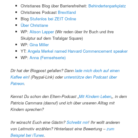
Christianes Blog über Barrierefreiheit:
Behindertenparkplatz
Christianes Podcast
Brexitland
Blog
Stufenlos bei ZEIT Online
Über Christiane
WP:
Alison Lapper
(Wir reden über ihr Buch und ihre
Skulptur auf dem Trafalgar Square)
WP:
Gina Miller
YT:
Angela Merkel named Harvard Commencement speaker
WP:
Anna (Fernsehserie)
Dir hat der Blogpost gefallen? Dann
lade mich doch auf einen
Kaffee ein
! (Paypal-Link) oder
unterstütze den Podcast über
Patreon
.
Kennst Du schon den Eltern-Podcast „
Mit Kindern Leben
„, in dem
Patricia Cammara (dasnuf) und ich über unseren Alltag mit
Kindern sprechen?
Ihr wünscht Euch eine Gästin?
Schreibt mir
! Ihr wollt anderen
von Leitmotiv erzählen? Hinterlasst eine Bewertung –
zum
Beispiel bei iTunes
.