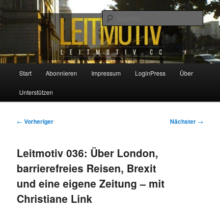
Zum
primären
Such
Inhalt
springen
Leitmotiv
Hauptmenü
Start
Abonnieren
Impressum
LoginPress
Über
Unterstützen
Beitragsnavigation
←
Vorheriger
Nächster
→
Leitmotiv 036: Über London,
barrierefreies Reisen, Brexit
und eine eigene Zeitung – mit
Christiane Link