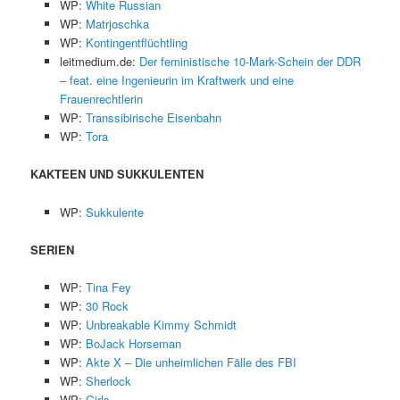
WP:
White Russian
WP:
Matrjoschka
WP:
Kontingentflüchtling
leitmedium.de:
Der feministische 10-Mark-Schein der DDR
– feat. eine Ingenieurin im Kraftwerk und eine
Frauenrechtlerin
WP:
Transsibirische Eisenbahn
WP:
Tora
KAKTEEN UND SUKKULENTEN
WP:
Sukkulente
SERIEN
WP:
Tina Fey
WP:
30 Rock
WP:
Unbreakable Kimmy Schmidt
WP:
BoJack Horseman
WP:
Akte X – Die unheimlichen Fälle des FBI
WP:
Sherlock
WP:
Girls