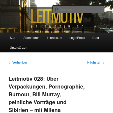
Zum
primären
Such
Inhalt
springen
Leitmotiv
Hauptmenü
Start
Abonnieren
Impressum
LoginPress
Über
Unterstützen
Beitragsnavigation
←
Vorheriger
Nächster
→
Leitmotiv 028: Über
Verpackungen, Pornographie,
Burnout, Bill Murray,
peinliche Vorträge und
Sibirien – mit Milena