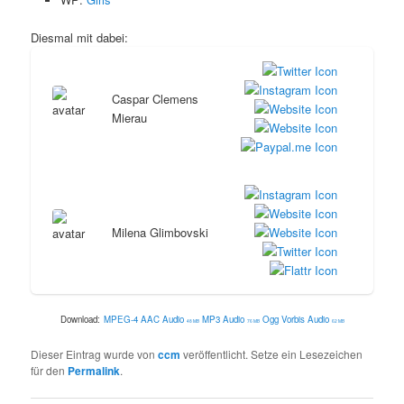
Diesmal mit dabei:
Caspar Clemens
Mierau
Milena Glimbovski
Download:
MPEG-4 AAC Audio
MP3 Audio
Ogg Vorbis Audio
48 MB
76 MB
62 MB
Dieser Eintrag wurde von
ccm
veröffentlicht. Setze ein Lesezeichen
für den
Permalink
.